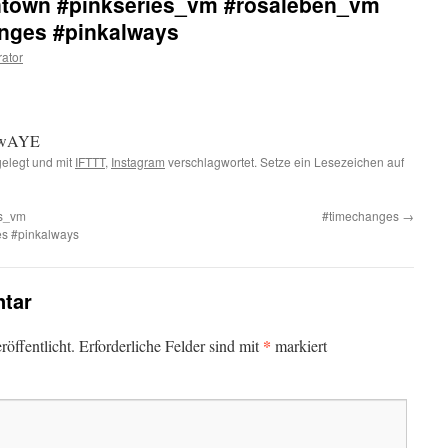
ntown #pinkseries_vm #rosaleben_vm
nges #pinkalways
rator
2FnwAYE
elegt und mit
IFTTT
,
Instagram
verschlagwortet. Setze ein Lesezeichen auf
es_vm
#timechanges
→
s #pinkalways
tar
*
öffentlicht.
Erforderliche Felder sind mit
markiert