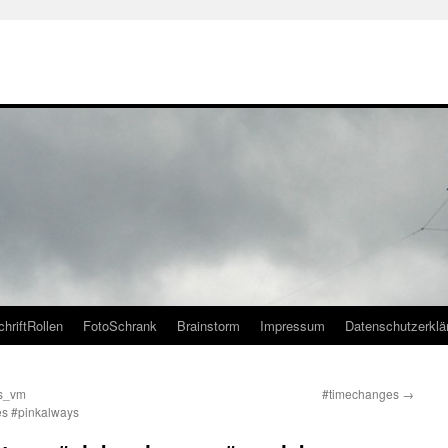
chriftRollen
FotoSchrank
Brainstorm
Impressum
Datenschutzerklä
es_vm
#timechanges
→
s #pinkalways