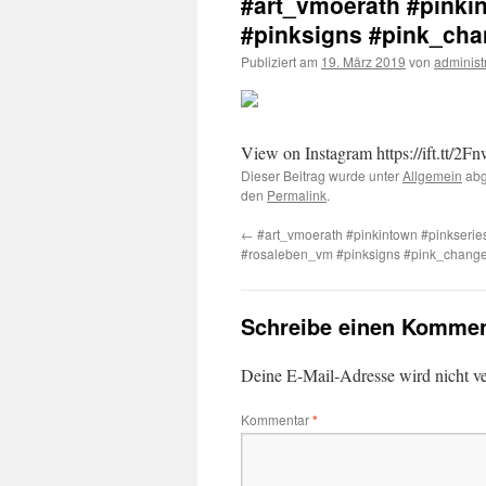
#art_vmoerath #pinki
#pinksigns #pink_cha
Publiziert am
19. März 2019
von
administ
View on Instagram https://ift.tt/
Dieser Beitrag wurde unter
Allgemein
abg
den
Permalink
.
←
#art_vmoerath #pinkintown #pinkseri
#rosaleben_vm #pinksigns #pink_change
Schreibe einen Kommen
Deine E-Mail-Adresse wird nicht ver
Kommentar
*