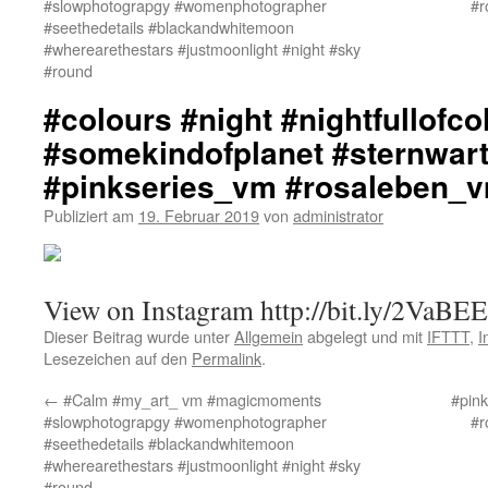
#slowphotograpgy #womenphotographer
#r
#seethedetails #blackandwhitemoon
#wherearethestars #justmoonlight #night #sky
#round
#colours #night #nightfullofco
#somekindofplanet #sternwar
#pinkseries_vm #rosaleben_
Publiziert am
19. Februar 2019
von
administrator
View on Instagram http://bit.ly/2VaBE
Dieser Beitrag wurde unter
Allgemein
abgelegt und mit
IFTTT
,
I
Lesezeichen auf den
Permalink
.
←
#Calm #my_art_ vm #magicmoments
#pink
#slowphotograpgy #womenphotographer
#r
#seethedetails #blackandwhitemoon
#wherearethestars #justmoonlight #night #sky
#round