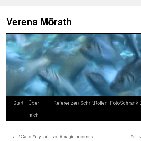
Verena Mörath
Zum
Start
Über
Referenzen
SchriftRollen
FotoSchrank
Inhalt
mich
springen
←
#Calm #my_art_ vm #magicmoments
#pink