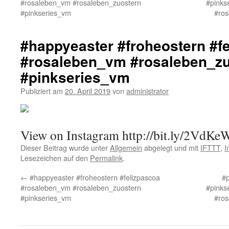
#rosaleben_vm #rosaleben_zuostern
#pinks
#pinkseries_vm
#ros
#happyeaster #froheostern #f
#rosaleben_vm #rosaleben_zu
#pinkseries_vm
Publiziert am
20. April 2019
von
administrator
View on Instagram http://bit.ly/2VdK
Dieser Beitrag wurde unter
Allgemein
abgelegt und mit
IFTTT
,
I
Lesezeichen auf den
Permalink
.
←
#happyeaster #froheostern #felizpascoa
#
#rosaleben_vm #rosaleben_zuostern
#pinks
#pinkseries_vm
#ros