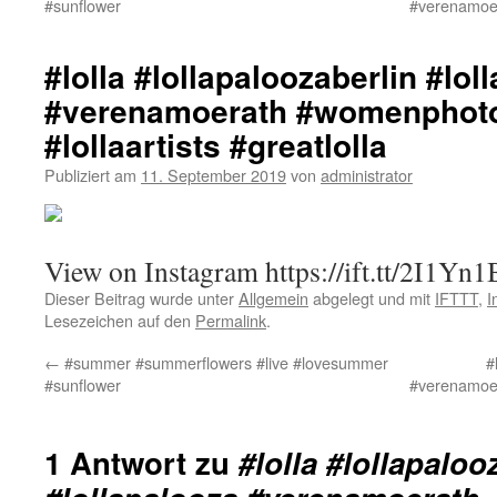
#sunflower
#verenamoer
#lolla #lollapaloozaberlin #lol
#verenamoerath #womenphot
#lollaartists #greatlolla
Publiziert am
11. September 2019
von
administrator
View on Instagram https://ift.tt/2I1Yn1
Dieser Beitrag wurde unter
Allgemein
abgelegt und mit
IFTTT
,
I
Lesezeichen auf den
Permalink
.
←
#summer #summerflowers #live #lovesummer
#
#sunflower
#verenamoer
1 Antwort zu
#lolla #lollapaloo