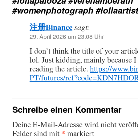
#lollapalooza #verenamoerath
#womenphotograph #lollaartists
注册Binance
sagt:
29. April 2026 um 23:08 Uhr
I don’t think the title of your arti
lol. Just kidding, mainly because 
reading the article.
https://www.bi
PT/futures/ref?code=KDN7HDO
Schreibe einen Kommentar
Deine E-Mail-Adresse wird nicht veröffe
*
Felder sind mit
markiert