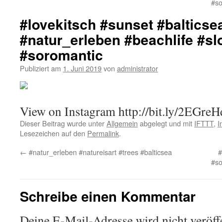
#so
#lovekitsch #sunset #balticse
#natur_erleben #beachlife #s
#soromantic
Publiziert am
1. Juni 2019
von
administrator
View on Instagram http://bit.ly/2EGreH
Dieser Beitrag wurde unter
Allgemein
abgelegt und mit
IFTTT
,
I
Lesezeichen auf den
Permalink
.
←
#natur_erleben #natureisart #trees #balticsea
#
#so
Schreibe einen Kommentar
Deine E-Mail-Adresse wird nicht veröffe