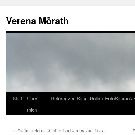
Verena Mörath
Zum
Start
Über
Referenzen
SchriftRollen
FotoSchrank
Inhalt
mich
springen
←
#natur_erleben #natureisart #trees #balticsea
#