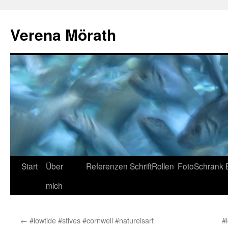
Verena Mörath
Zum
Start
Über
Referenzen
SchriftRollen
FotoSchrank
Inhalt
mich
springen
←
#lowtide #stives #cornwell #natureisart
#