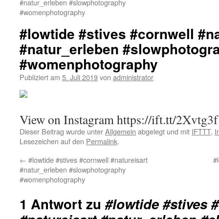
#natur_erleben #slowphotography
#womenphotography
#lowtide #stives #cornwell #na
#natur_erleben #slowphotogr
#womenphotography
Publiziert am
5. Juli 2019
von
administrator
View on Instagram https://ift.tt/2Xvtg3f
Dieser Beitrag wurde unter
Allgemein
abgelegt und mit
IFTTT
,
I
Lesezeichen auf den
Permalink
.
←
#lowtide #stives #cornwell #natureisart
#
#natur_erleben #slowphotography
#womenphotography
1 Antwort zu
#lowtide #stives 