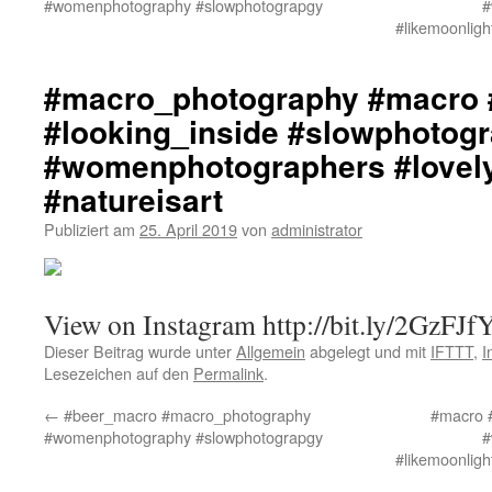
#womenphotography #slowphotograpgy
#
#likemoonlig
#macro_photography #macro 
#looking_inside #slowphotog
#womenphotographers #lovel
#natureisart
Publiziert am
25. April 2019
von
administrator
View on Instagram http://bit.ly/2GzFJf
Dieser Beitrag wurde unter
Allgemein
abgelegt und mit
IFTTT
,
I
Lesezeichen auf den
Permalink
.
←
#beer_macro #macro_photography
#macro 
#womenphotography #slowphotograpgy
#
#likemoonlig