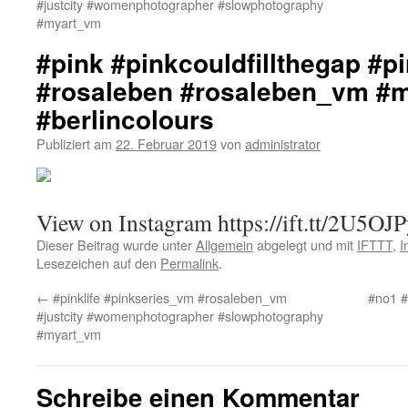
#justcity #womenphotographer #slowphotography
#myart_vm
#pink #pinkcouldfillthegap #
#rosaleben #rosaleben_vm #
#berlincolours
Publiziert am
22. Februar 2019
von
administrator
View on Instagram https://ift.tt/2U5OJ
Dieser Beitrag wurde unter
Allgemein
abgelegt und mit
IFTTT
,
I
Lesezeichen auf den
Permalink
.
←
#pinklife #pinkseries_vm #rosaleben_vm
#no1 #
#justcity #womenphotographer #slowphotography
#myart_vm
Schreibe einen Kommentar