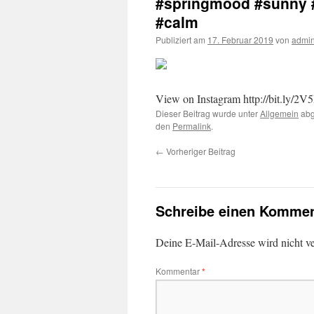
#springmood #sunny 
#calm
Publiziert am
17. Februar 2019
von
admin
View on Instagram http://bit.ly/2V5
Dieser Beitrag wurde unter
Allgemein
abg
den
Permalink
.
←
Vorheriger Beitrag
Schreibe einen Kommen
Deine E-Mail-Adresse wird nicht ver
Kommentar
*