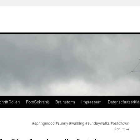
chriftRollen
FotoSchrank
Brainstorm
Impressum
Datenschutzerklä
#springmood #sunny #walking #sundaywalks #outoftown
#calm
→