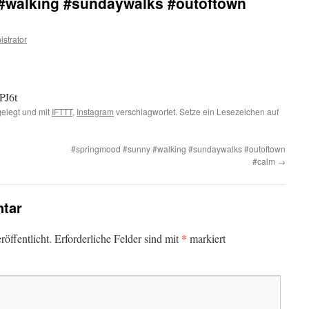
#walking #sundaywalks #outoftown
istrator
PJ6t
elegt und mit
IFTTT
,
Instagram
verschlagwortet. Setze ein Lesezeichen auf
#springmood #sunny #walking #sundaywalks #outoftown
#calm
→
tar
*
öffentlicht.
Erforderliche Felder sind mit
markiert