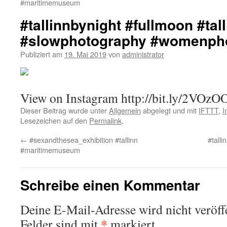
#maritimemuseum
#tallinnbynight #fullmoon #tall
#slowphotography #womenph
Publiziert am
19. Mai 2019
von
administrator
View on Instagram http://bit.ly/2VOz
Dieser Beitrag wurde unter
Allgemein
abgelegt und mit
IFTTT
,
I
Lesezeichen auf den
Permalink
.
←
#sexandthesea_exhibition #tallinn
#talli
#maritimemuseum
Schreibe einen Kommentar
Deine E-Mail-Adresse wird nicht veröffe
*
Felder sind mit
markiert