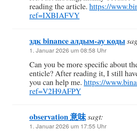
reading the article.
https://www.bin
ref=IXBIAFVY
здк binance алдым-ау коды
sag
1. Januar 2026 um 08:58 Uhr
Can you be more specific about th
enticle? After reading it, I still 
you can help me.
https://www.bina
ref=V2H9AFPY
observation 意味
sagt:
1. Januar 2026 um 17:55 Uhr